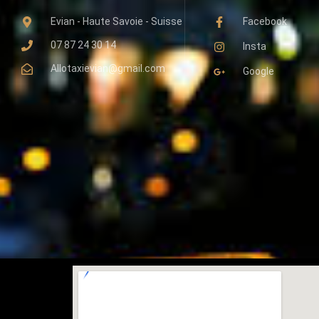
Evian - Haute Savoie - Suisse
Facebook
07 87 24 30 14
Insta
Allotaxievian@gmail.com
Google